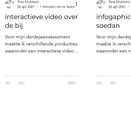
Tess Mutsters
Tess Mutsters
26 apr 2021
1 minuten om te lezen
26 apr 2021
interactieve video over
infogaphic
de bij
soedan
Voor mijn derdejaarsassesment
Voor mijn derde
maakte ik verschillende producties,
maakte ik versch
waaronder een interactieve video.
waaronder een in
Voor deze video zocht ik de, op
infographic. Dez
dat...
over wat...